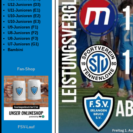
U12-Junioren (D3)
U11-Junioren (E1)
U10-Junioren (E2)
U10-Junioren (E3)
U9-Junioren (F1)
U8-Junioren (F2)
U8-Junioren (F3)
U7-Junioren (G1)
Bambini
Fan-Shop
FSV-Lauf