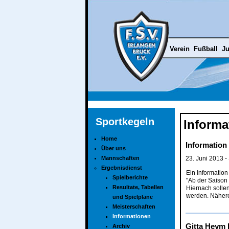
Verein
Fußball
Ju
Sportkegeln
Informa
Home
Informatio
Über uns
Mannschaften
23. Juni 2013
-
Ergebnisdienst
Ein Informatio
Spielberichte
"Ab der Saison
Resultate, Tabellen
Hiernach sollen
werden. Nähere 
und Spielpläne
Meisterschaften
Informationen
Gitta Heym 
Archiv