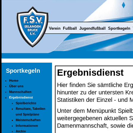
Verein
Fußball
Jugendfußball
Sportkegeln
Sportkegeln
Ergebnisdienst
Home
Hier finden Sie sämtliche Er
Über uns
hinunter zu der untersten K
Mannschaften
Ergebnisdienst
Statistiken der Einzel - und
Spielberichte
Resultate, Tabellen
Unter dem Menüpunkt Spielbe
und Spielpläne
weitergegebenen aktuellen Sp
Meisterschaften
Damenmannschaft, sowie die
Informationen
Archiv